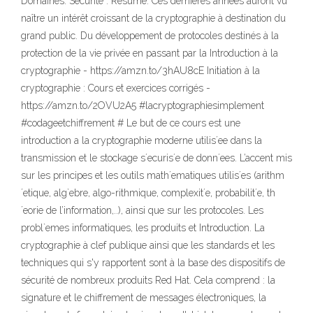
Domaines. Sécurité . Résumé. Ces dernières années auront vu
naître un intérêt croissant de la cryptographie à destination du
grand public. Du développement de protocoles destinés à la
protection de la vie privée en passant par la Introduction à la
cryptographie - https://amzn.to/3hAU8cE Initiation à la
cryptographie : Cours et exercices corrigés -
https://amzn.to/2OVU2A5 #lacryptographiesimplement
#codageetchiffrement # Le but de ce cours est une
introduction a la cryptographie moderne utilis´ee dans la
transmission et le stockage s´ecuris´e de donn´ees. L’accent mis
sur les principes et les outils math´ematiques utilis´es (arithm
´etique, alg`ebre, algo-rithmique, complexit´e, probabilit´e, th
´eorie de l’information,..), ainsi que sur les protocoles. Les
probl`emes informatiques, les produits et Introduction. La
cryptographie à clef publique ainsi que les standards et les
techniques qui s'y rapportent sont à la base des dispositifs de
sécurité de nombreux produits Red Hat. Cela comprend : la
signature et le chiffrement de messages électroniques, la