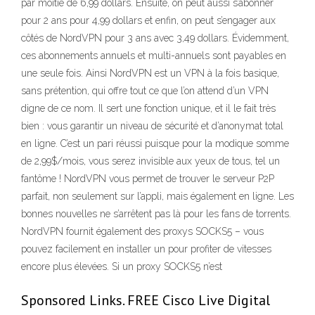
par moitié de 6,99 dollars. Ensuite, on peut aussi s’abonner
pour 2 ans pour 4,99 dollars et enfin, on peut s’engager aux
côtés de NordVPN pour 3 ans avec 3,49 dollars. Évidemment,
ces abonnements annuels et multi-annuels sont payables en
une seule fois. Ainsi NordVPN est un VPN à la fois basique,
sans prétention, qui offre tout ce que l’on attend d’un VPN
digne de ce nom. Il sert une fonction unique, et il le fait très
bien : vous garantir un niveau de sécurité et d’anonymat total
en ligne. C’est un pari réussi puisque pour la modique somme
de 2,99$/mois, vous serez invisible aux yeux de tous, tel un
fantôme ! NordVPN vous permet de trouver le serveur P2P
parfait, non seulement sur l’appli, mais également en ligne. Les
bonnes nouvelles ne s’arrêtent pas là pour les fans de torrents.
NordVPN fournit également des proxys SOCKS5 – vous
pouvez facilement en installer un pour profiter de vitesses
encore plus élevées. Si un proxy SOCKS5 n’est
Sponsored Links. FREE Cisco Live Digital