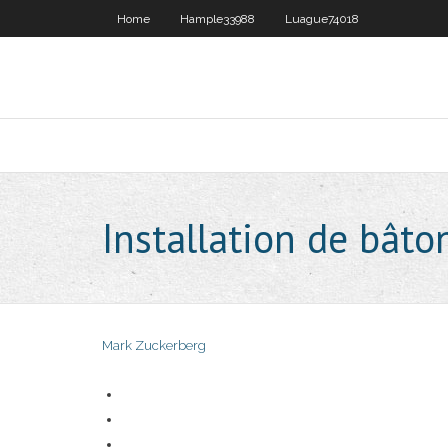
Home
Hample33988
Luague74018
Installation de bâto
Mark Zuckerberg