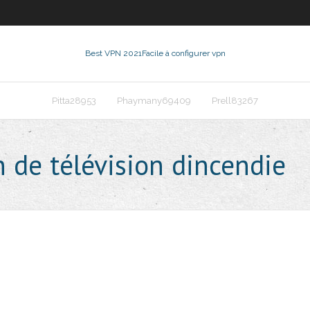
Best VPN 2021
Facile à configurer vpn
Pitta28953
Phaymany69409
Prell83267
n de télévision dincendie